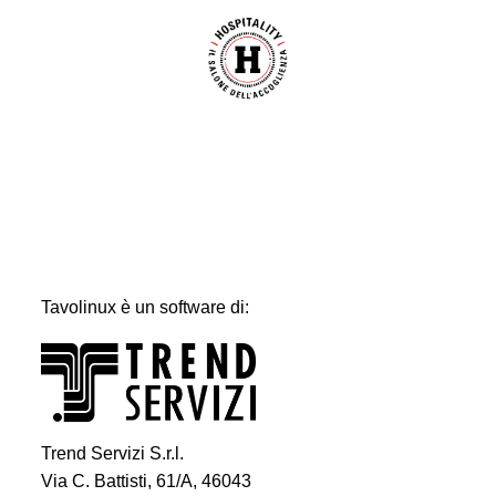
Tavolinux è un software di:
Trend Servizi S.r.l.
Via C. Battisti, 61/A, 46043